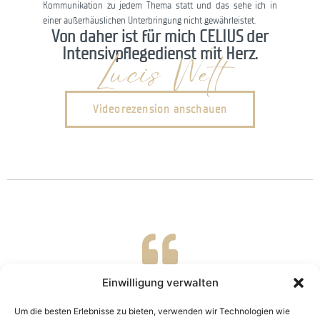
Kommunikation zu jedem Thema statt und das sehe ich in
einer außerhäuslichen Unterbringung nicht gewährleistet.
Von daher ist für mich CELIUS der
Intensivpflegedienst mit Herz.
Lucis Welt
Videorezension anschauen
Wir sind die Eltern von Konstantin und Celius begleitet uns als
Einwilligung verwalten
24-Stunden Pflegedienst. Wir verbringen den kompletten Alltag
mit Pflegekräften und sie unterstützen uns dabei, unseren
Um die besten Erlebnisse zu bieten, verwenden wir Technologien wie