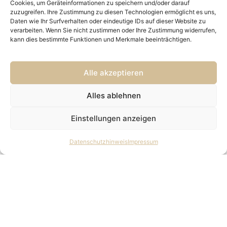
Sohn zu pflegen. Mittlerweile sind sie wie ein Familienmitglied
Cookies, um Geräteinformationen zu speichern und/oder darauf
zuzugreifen. Ihre Zustimmung zu diesen Technologien ermöglicht es uns,
geworden – Man fühlt sich, wie wenn man einen Freund
Daten wie Ihr Surfverhalten oder eindeutige IDs auf dieser Website zu
besucht. Unser Sohn hat einen hohen Pflegebedarf und das
verarbeiten. Wenn Sie nicht zustimmen oder Ihre Zustimmung widerrufen,
Schönste ist, dass wir mit unserem Kind leben dürfen – Das ist
kann dies bestimmte Funktionen und Merkmale beeinträchtigen.
duch den Pflegedienst für uns machbar. Der Pflegedienst hat
einen großen Anteil daran, wie der Kleine sich entwickelt. Wir
haben immer eine Ansprechperson da – das sind alle super
Alle akzeptieren
gelernte Fachkräfte. Ich kann jeden ansprechen und jeder kann
meine Fragen beantworten, mir die Ratschläge geben oder uns
Alles ablehnen
an Ärzte weiterempfehlen.
Wir sind so dankbar, dass wir so
Einstellungen anzeigen
eine fachmännische Unterstützung
von CELIUS haben.
Kostjas Gedeihen
Datenschutzhinweis
Impressum
Videorezension anschauen