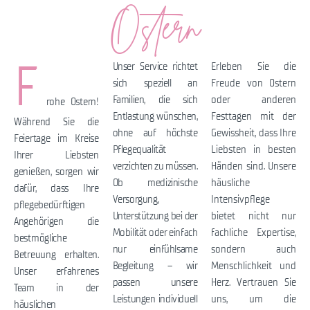
Ostern
F
Unser Service richtet
Erleben Sie die
sich speziell an
Freude von Ostern
Familien, die sich
oder anderen
rohe Ostern!
Entlastung wünschen,
Festtagen mit der
Während Sie die
ohne auf höchste
Gewissheit, dass Ihre
Feiertage im Kreise
Pflegequalität
Liebsten in besten
Ihrer Liebsten
verzichten zu müssen.
Händen sind. Unsere
genießen, sorgen wir
Ob medizinische
häusliche
dafür, dass Ihre
Versorgung,
Intensivpflege
pflegebedürftigen
Unterstützung bei der
bietet nicht nur
Angehörigen die
Mobilität oder einfach
fachliche Expertise,
bestmögliche
nur einfühlsame
sondern auch
Betreuung erhalten.
Begleitung – wir
Menschlichkeit und
Unser erfahrenes
passen unsere
Herz. Vertrauen Sie
Team in der
Leistungen individuell
uns, um die
häuslichen