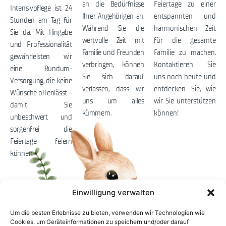
an die Bedürfnisse
Feiertage zu einer
Intensivpflege ist 24
Ihrer Angehörigen an.
entspannten und
Stunden am Tag für
Während Sie die
harmonischen Zeit
Sie da. Mit Hingabe
wertvolle Zeit mit
für die gesamte
und Professionalität
Familie und Freunden
Familie zu machen.
gewährleisten wir
verbringen, können
Kontaktieren Sie
eine Rundum-
Sie sich darauf
uns noch heute und
Versorgung, die keine
verlassen, dass wir
entdecken Sie, wie
Wünsche offenlässt –
uns um alles
wir Sie unterstützen
damit Sie
kümmern.
können!
unbeschwert und
sorgenfrei die
Feiertage feiern
können.
Kontaktieren Sie uns für eine individuelle Beratung
Einwilligung verwalten
Wenn Sie mehr über unsere spezialisierten Leistungen in der
Intensivpflege und Heimbeatmung erfahren möchten oder Fragen zur
Um die besten Erlebnisse zu bieten, verwenden wir Technologien wie
Cookies, um Geräteinformationen zu speichern und/oder darauf
Betreuung haben, stehen wir Ihnen gerne für eine persönliche und