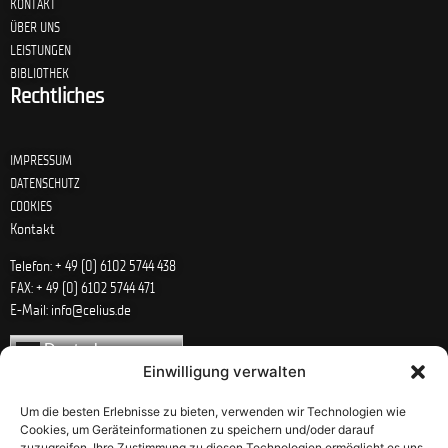
KONTAKT
ÜBER UNS
LEISTUNGEN
BIBLIOTHEK
Rechtliches
IMPRESSUM
DATENSCHUTZ
COOKIES
Kontakt
Telefon: + 49 (0) 6102 5744 438
FAX: + 49 (0) 6102 5744 471
E-Mail: info@celius.de
Deutsch
Einwilligung verwalten
Um die besten Erlebnisse zu bieten, verwenden wir Technologien wie
Cookies, um Geräteinformationen zu speichern und/oder darauf
zuzugreifen. Ihre Zustimmung zu diesen Technologien ermöglicht es uns,